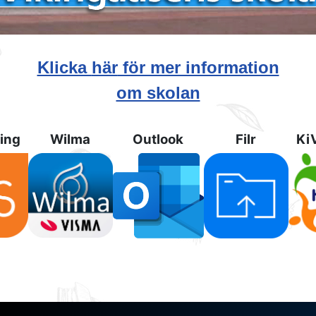
Klicka
här
för mer information
om skolan
ning
Wilma
Outlook
Filr
Ki